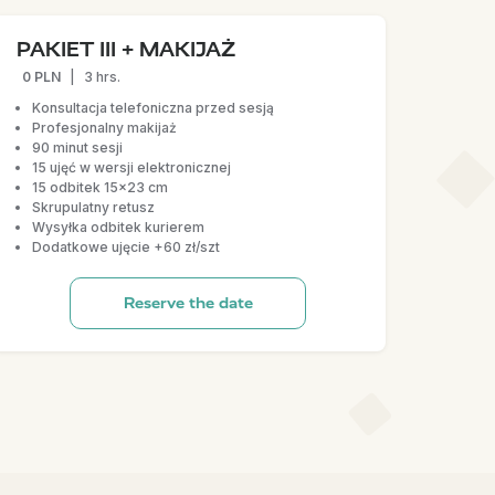
PAKIET III + MAKIJAŻ
0 PLN
|
3 hrs.
Konsultacja telefoniczna przed sesją
Profesjonalny makijaż
90 minut sesji
15 ujęć w wersji elektronicznej
15 odbitek 15x23 cm
Skrupulatny retusz
Wysyłka odbitek kurierem
Dodatkowe ujęcie +60 zł/szt
Reserve the date