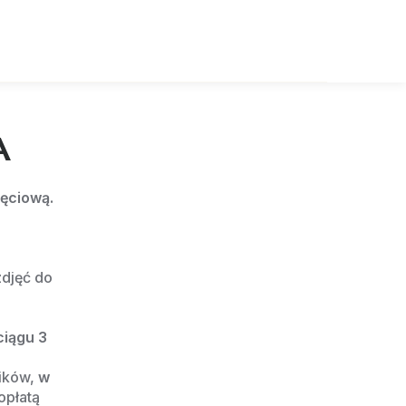
A
jęciową.
djęć do 
ciągu 3 
ików, 
w 
opłatą 