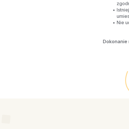
zgodn
Istni
umies
Nie u
Dokonanie 