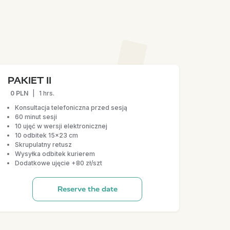
PAKIET II
0 PLN
|
1 hrs.
Konsultacja telefoniczna przed sesją
60 minut sesji
10 ujęć w wersji elektronicznej
10 odbitek 15x23 cm
Skrupulatny retusz
Wysyłka odbitek kurierem
Dodatkowe ujęcie +80 zł/szt
Reserve the date