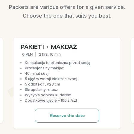
Packets are various offers for a given service.
Choose the one that suits you best.
PAKIET I + MAKIJAŻ
0 PLN
|
2 hrs. 10 min.
Konsultacja telefoniczna przed sesją
Profesjonalny makijaż
40 minut sesji
5 ujęć w wersji elektronicznej
5 odbitek 15x23 cm
Skrupulatny retusz
Wysyłka odbitek kurierem
Dodatkowe ujęcie +100 zł/szt
Reserve the date