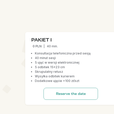
PAKIET I
0 PLN
|
40 min.
Konsultacja telefoniczna przed sesją
40 minut sesji
5 ujęć w wersji elektronicznej
5 odbitek 15x23 cm
Skrupulatny retusz
Wysyłka odbitek kurierem
Dodatkowe ujęcie +100 zł/szt
Reserve the date