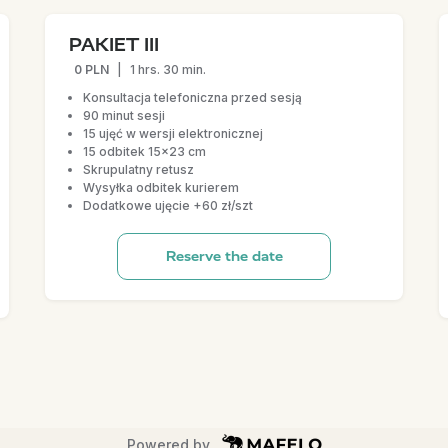
PAKIET III
0 PLN
|
1 hrs. 30 min.
Konsultacja telefoniczna przed sesją
90 minut sesji
15 ujęć w wersji elektronicznej
15 odbitek 15x23 cm
Skrupulatny retusz
Wysyłka odbitek kurierem
Dodatkowe ujęcie +60 zł/szt
Reserve the date
Powered by