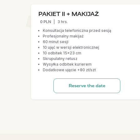
PAKIET II + MAKIJAŻ
0 PLN
|
3 hrs.
Konsultacja telefoniczna przed sesją
Profesjonalny makijaż
60 minut sesji
10 ujęć w wersji elektronicznej
10 odbitek 15x23 cm
Skrupulatny retusz
Wysyłka odbitek kurierem
Dodatkowe ujęcie +80 zł/szt
Reserve the date