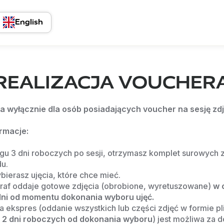
English
REALIZACJA VOUCHER
ja wyłącznie dla osób posiadających voucher na sesję zd
rmacje:
gu 3 dni roboczych po sesji, otrzymasz komplet surowych z
u.
bierasz ujęcia, które chce mieć.
raf oddaje gotowe zdjęcia (obrobione, wyretuszowane) 
w 
ni od momentu dokonania wyboru ujęć.
a ekspres (oddanie wszystkich lub części zdjęć w formie pl
 2 dni roboczych od dokonania wyboru
) jest możliwa za d