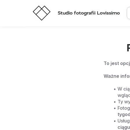
Studio fotografii Lovissimo
To jest opc
Ważne info
W cią
wgląd
Ty wy
Fotog
tygod
Usług
ciągu