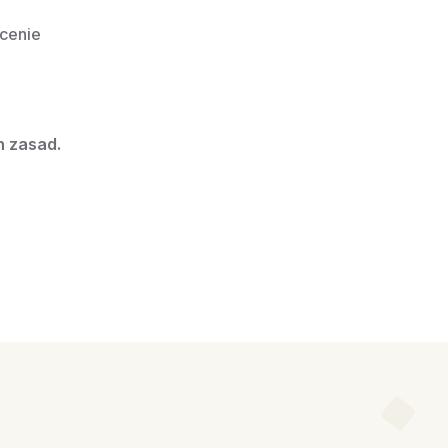
cenie 
h zasad.