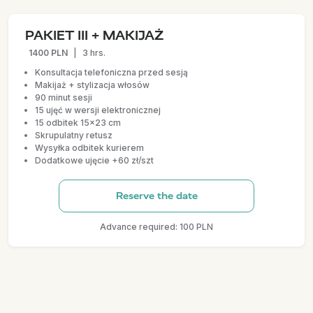
PAKIET III + MAKIJAŻ
1400 PLN
|
3 hrs.
Konsultacja telefoniczna przed sesją
Makijaż + stylizacja włosów
90 minut sesji
15 ujęć w wersji elektronicznej
15 odbitek 15x23 cm
Skrupulatny retusz
Wysyłka odbitek kurierem
Dodatkowe ujęcie +60 zł/szt
Reserve the date
Advance required: 100 PLN