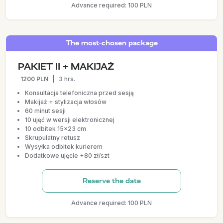
Advance required: 100 PLN
The most-chosen package
PAKIET II + MAKIJAŻ
1200 PLN
|
3 hrs.
Konsultacja telefoniczna przed sesją
Makijaż + stylizacja włosów
60 minut sesji
10 ujęć w wersji elektronicznej
10 odbitek 15x23 cm
Skrupulatny retusz
Wysyłka odbitek kurierem
Dodatkowe ujęcie +80 zł/szt
Reserve the date
Advance required: 100 PLN