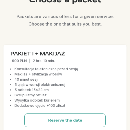
Packets are various offers for a given service.
Choose the one that suits you best.
PAKIET I + MAKIJAŻ
900 PLN
|
2 hrs. 10 min.
Konsultacja telefoniczna przed sesją
Makijaż + stylizacja włosów
40 minut sesji
5 ujęć w wersji elektronicznej
5 odbitek 15x23 cm
Skrupulatny retusz
Wysyłka odbitek kurierem
Dodatkowe ujęcie +100 zł/szt
Reserve the date